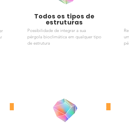
s
Todos os tipos de
estruturas
Possibilidade de integrar a sua
Re
er
pérgola bioclimática em qualquer tipo
um
ar
de estrutura
pé
So'
Me
ality
Our signature Bioclimatic Pergola
brand Solembra. Fully customizable,
at
6.9m between poles. Terraced or
Riding.
>>
Mais informações