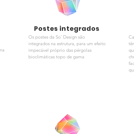
Postes integrados
Os postes da So’ Design são
Ca
integrados na estrutura, para um efeito
tê
ema
impecável próprio das pérgolas
qu
bioclimáticas topo de gama
ch
fa
qu