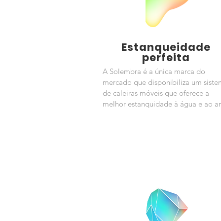
Estanqueidade
perfeita
A Solembra é a única marca do
mercado que disponibiliza um sist
de caleiras móveis que oferece a
melhor estanquidade à água e ao ar