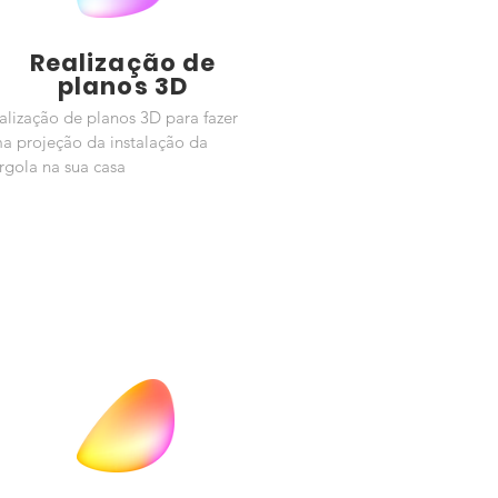
Realização de
planos 3D
alização de planos 3D para fazer
a projeção da instalação da
rgola na sua casa