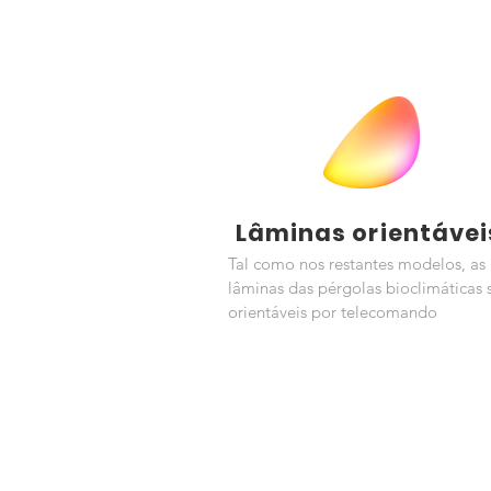
Lâminas orientávei
Tal como nos restantes modelos, as
lâminas das pérgolas bioclimáticas 
orientáveis por telecomando