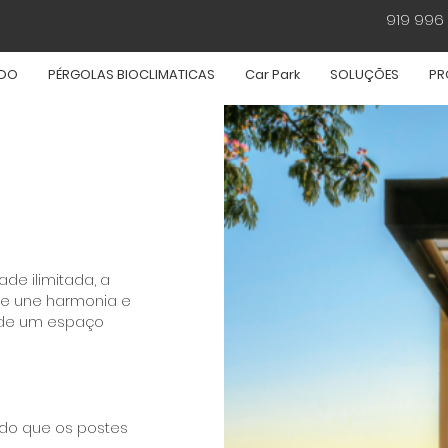
919 996 
NDO
PÉRGOLAS BIOCLIMATICAS
Car Park
SOLUÇÕES
PR
ade ilimitada, a
que une harmonia e
o de um espaço
do que os postes