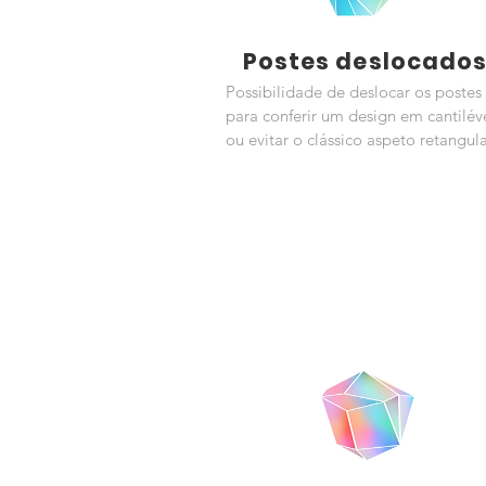
Postes deslocado
Possibilidade de deslocar os postes
para conferir um design em cantilév
ou evitar o clássico aspeto retangul
So'
Izzy
You want to benefit from the qu
Solembra while reducing the
budget. Offer quality Solembra 
the best price.
Discover 