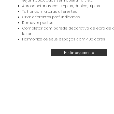
sejam colocados sem obstruir a vista
Acrescentar arcos: simples, duplos, triplos
Talhar com alturas diferentes
Criar diferentes profundidades
Remover postes
Completar com parede decorativa de ecrã de a
laser
Harmonize os seus espaços com 400 cores
Pedir orçamento