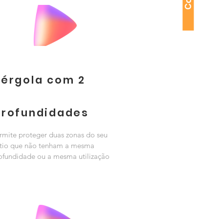
Pérgola com 2
profundidades
rmite proteger duas zonas do seu
tio que não tenham a mesma
ofundidade ou a mesma utilização