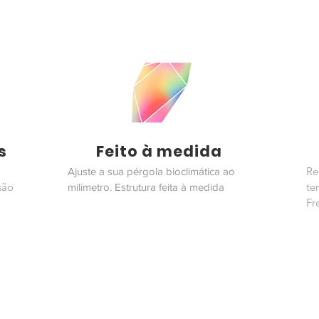
s
Feito à medida
Re
Ajuste a sua pérgola bioclimática ao
são
te
milímetro. Estrutura feita à medida
Fr